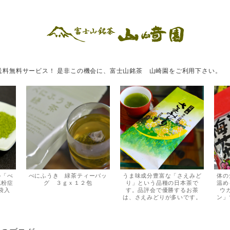
用で送料無料サービス！ 是非この機会に、富士山銘茶 山崎園をご利用下さい。
の「べ
べにふうき 緑茶ティーバッ
うま味成分豊富な「さえみど
体の
花粉症
グ ３ｇｘ１２包
り」という品種の日本茶で
温め
袋入
す。品評会で優勝するお茶
ウ
は、さえみどりが多いです。
ン」