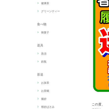
健康茶
グリーンティー
食べ物
御菓子
道具
急須
鉄瓶
茶道
お抹茶
お茶碗
服紗
この度、
袱紗ばさみ