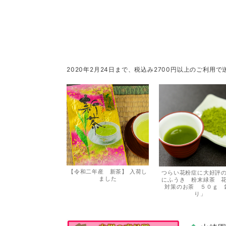
2020年2月24日まで、税込み2700円以上のご利
【令和二年産 新茶】 入荷し
つらい花粉症に大好評
ました
にふうき 粉末緑茶 
対策のお茶 ５０ｇ 
り」