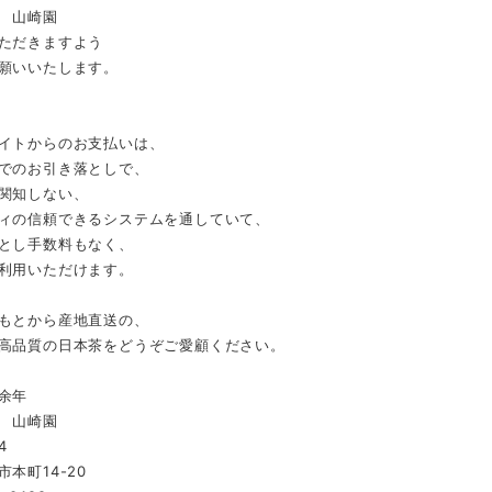
 山崎園
ただきますよう
願いいたします。
イトからのお支払いは、
でのお引き落としで、
関知しない、
ィの信頼できるシステムを通していて、
とし手数料もなく、
利用いただけます。
もとから産地直送の、
高品質の日本茶をどうぞご愛顧ください。
余年
 山崎園
4
本町14-20