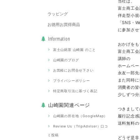
当社は、
富士商工会
ラッピング
伴走型小規
「SNS・
お徳用お買得商品
に参加させ
Information
おかげをも
富士山銘茶 山崎園 のこと
富士商工会
講師の
山崎園のブログ
ホームペー
お気軽にお問合せ下さい
永友一郎先
また同時に
プライバシーポリシー
消費者の皆
特定商取引法に基づく表記
少しずつ分
山崎園関連ページ
つきまして
履行記念感
山崎園の所在地（GoogleMap）
送料無料の
Review Us（TripAdviser）口コ
ミ投稿
どうぞ是非