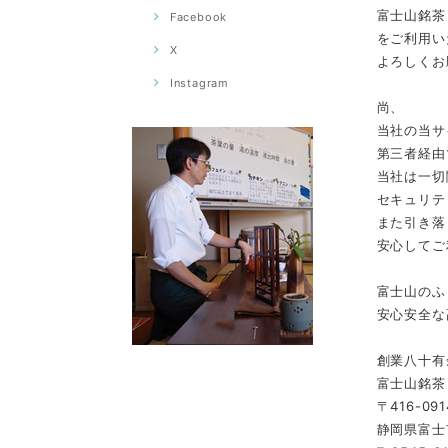
富士山銘茶
Facebook
をご利用い
X
よろしくお
Instagram
尚、
当社の当サ
第三者経由
当社は一切
セキュリテ
また引き落
安心してご
富士山のふ
安心安全な
創業八十有
富士山銘茶
〒416-091
静岡県富士市