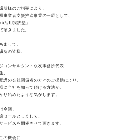
議所様のご指導により、
模事業者支援推進事業の一環として、
Web活用実践塾」
て頂きました。
ちまして、
議所の皆様、
ジコンサルタント永友事務所代表
生、
受講の会社関係者の方々のご援助により、
様に当社を知って頂ける方法が、
かり始めたような気がします。
は今回、
謝セールとしまして、
サービスを開催させて頂きます。
この機会に、