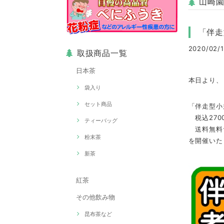
山崎
「伴走
2020/02/1
取扱商品一覧
日本茶
本日より、
袋入り
セット商品
「伴走型小
税込270
ティーバッグ
送料無料
粉末茶
を開催いた
新茶
紅茶
その他飲み物
昆布茶など