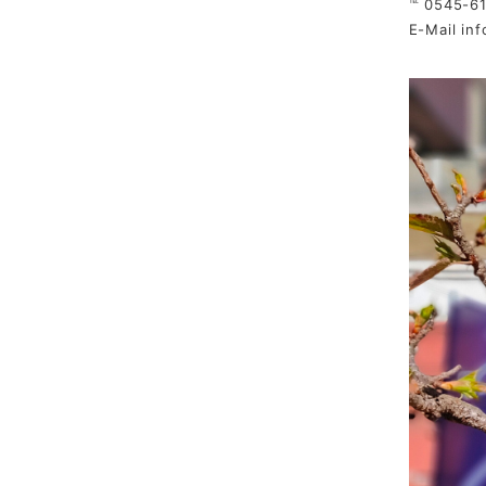
℡ 0545-6
E-Mail
in