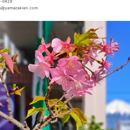
1-0429
fo@yamazakien.com