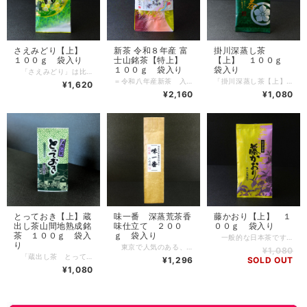
さえみどり【上】
新茶 令和８年産 富
掛川深蒸し茶
１００ｇ 袋入り
士山銘茶【特上】
【上】 １００ｇ
１００ｇ 袋入り
袋入り
「さえみどり」は比較的に長年人気のある品種で、近年特にご要望が多くなっています。 「やぶ北」と「あさつゆ」を掛け合わせたもので、冴えた鮮緑色で上品な芳香があります。まろやかで旨味が多く、「やぶ北」・「あさつゆ」と比べてもその嗜好性は全く引けを取らず、早生品種の中では最も優れていると言われています。品評会で受賞するお茶は、「さえみどり」も多く見られます。 生産地：静岡 品種：さえみどり 深蒸し度：８ 強焙煎度：３ 湯色緑度：８ 新鮮香度：７ 旨味強度：７ 苦渋強度：２ ※数値は１０点満点
＝令和八年産新茶 入荷しました＝ 品質を選りすぐった富士山銘茶です。新芽が適度に生育する一芯二葉まで芽吹いた頃を目安に摘み取ります。土壌から吸収し葉に蓄えた旨味が、葉の光合成により渋味成分に変化する前に摘み取ることにより、旨味が多く渋味の少ない、高品質のお茶になります。同じ農家のお茶ですが、生育状況によりその年の特に良好な畑の葉を使い、混入した規格外の大きい葉を取り除く「選別」を特に厳しくおこない、高品質に磨きをかけています。特有の豊かに広がる香りとともに、雑味が無く瑞々しい口当たりと濃厚な旨味があります。濃く淹れるほどに驚く美味しさを楽しんで頂けると思います。冷茶にも大変美味しくお使いいただけます。 【富士山銘茶とは】 富士市富士山産のお茶の中で、当社が品質を吟味し、その品質の秀逸さを認証した生産者が唯一人あり、その生産者が生産し基準を満たしたお茶だけを「富士山銘茶(TM）」と定めました。富士市産荒茶品評会において歴年最優秀賞など受賞の栄誉ある茶園のお茶です。朝霧立込む富士山の高地で、長年かけて土作りからこだわり、富士山の湧水でじっくり丹念に育てられました。本来の日本茶の伝統技法を極め葉の本来の美味しさを引き出すため、今日では殆ど使われていない小型製茶機で、技術の要る浅蒸し製法を駆使し、こだわりの粋を尽くした日本茶です。富士山麓・高地の山のお茶特有の、香り高く味に「艶」があり形のきれいな、日本茶の伝統を頑なに守る日本茶です。他の地域のお茶とブレンドして味を均一化することはせず、自慢の富士山銘茶一本です。 富士山銘茶は普通に淹れてしまうと香りの良いお湯になってしまいます。 少し余裕をもって淹れていただくことで、驚くような甘味、旨味、香りの本当の富士山銘茶をお楽しみいただけます。 透き通った黄金色のしずくをふくむと、あたり一面に広がる華やかな濃厚な風味に満たされます。 霊峰富岳 富士山の中腹で、伏流水と霧によりひっそりと育てられた大自然の息吹をご堪能いただければ幸甚に存じます。
「掛川深蒸し茶【上】 １００ｇ 袋入り」 掛川産の一般的なお茶ですが、深蒸し製法にしてあります。 健康面への作用に着目し、地元の医療機関との調査をし、テレビで取り上げられ、一気に日本茶の代表格になりました。掛川は、温暖な気候で広大な平地のため日照量が多く、様々な面で健康に有効と報告されるお茶のカテキンが生成されやすいことがわかりました。その葉を強めに蒸すことにより、まろやかなカテキンの多い日本茶になりました。 抹茶のような濃い緑色で飲みごたえがあり、しかも苦味を余り感じさせません。大変「さし」もきいて、同じ葉で多数回濃い緑色に浸出します。 生産地：静岡 品種：さえみどり 深蒸し度：８ 強焙煎度：４ 湯色緑度：８ 新鮮香度：５ 旨味強度：４ 苦渋強度：４ ※数値は１０点満点
¥1,620
¥2,160
¥1,080
とっておき【上】蔵
味一番 深蒸荒茶香
藤かおり【上】 １
出し茶山間地熟成銘
味仕立て ２００
００ｇ 袋入り
茶 １００ｇ 袋入
ｇ 袋入り
一般的な日本茶ですが、「やぶ北」と「静印雑１３１」を掛け合わせた品種です。その特徴は、自然の風味として、藤の香り、もしくは桜葉の香りがすることです。程度が高品質級のため、旨味も良好で、際立った花香の芳香と伴に、アフタヌーンティーなど、特に人寄せの場に人気です。 生産地：静岡 品種：さえみどり 深蒸し度：７ 強焙煎度：４ 湯色緑度：６ 新鮮香度：６ 旨味強度：７ 苦渋強度：４ ※数値は１０点満点
り
東京で人気のある、焙煎を強めにした深蒸し茶です。売り手と作り手が長期間試行錯誤して開発してやっとできたお茶です。 玉露の棒茶を焦がし気味にいれたり、旨味の多いさえみどりを入れたりと、飲みごたえが欲しい時や、色んなお料理にも合うように、そんなお茶を目指しました。香ばしい香りが広がり、まろやかに飲みごたえがあり、ほんのりと旨味が感じられ、濃い黄緑色に出ます。 産地：静岡 品種：やぶ北 深蒸し度：５ 強焙煎度：５ 湯色緑度：４ 旨味強度：３ 新鮮香度：２ ※数値は５点満点
¥1,080
「蔵出し茶 とっておき 山間地熟成銘茶」 八十八夜頃の初春に静岡県中部の山間地で摘んだ上級茶を、特殊な保存状態により熟成させたお茶です。 若々しいシャープな青葉の香りが、熟成により深みのある芳香となり、玉露を思わせるまろやかでこくのある甘味があり、ゆったりと楽しめるのが特徴です。 【蔵出し茶】とは 蔵で保管された茶葉を保管熟成後、蔵開きして出荷されたお茶です。春の出来立てのお茶と異なる成熟した味わいを楽しめるお茶です。この技術は長い間伝承されてきた伝統製法です。 １９９３年には、こうした技術が科学的に研究され、山間地産のお茶を窒素充填し、１５℃で５ヵ月保管すると香気に深みを増し、荒茶の味が練れて旨味とこくが増すことが学会で発表されました。 生産地：静岡 品種： 深蒸し度：７ 強焙煎度：５ 湯色緑度：７ 新鮮香度：５ 旨味強度：７ 苦渋強度：３ ※数値は１０点満点
¥1,296
SOLD OUT
¥1,080