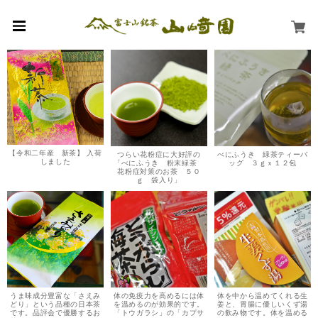
【令和二年産 新茶】 入荷
つらい花粉症に大好評の
べにふうき 緑茶ティーバ
しました
「べにふうき 粉末緑茶
ッグ ３ｇｘ１２包
花粉症対策のお茶 ５０
ｇ 袋入り」
うま味成分豊富な「さえみ
体の免疫力を高めるには体
体を中から温めてくれる生
どり」という品種の日本茶
を温めるのが効果的です。
姜と、胃腸に優しいくず湯
です。品評会で優勝するお
「トウガラシ」の「カプサ
の飲み物です。体を温める