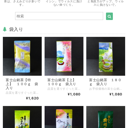
茶は、さえみどりが多いで
イシン」でウィルスに負け
と免疫力がアップ。ウィル
す。
ない体づくり。
スに負けないで。
袋入り
富士山銘茶【特
富士山銘茶【上】
富士山銘茶 １８０
上】 １００ｇ 袋
１００ｇ 袋入り
ｇ 袋入り
入り
品質を選りすぐった富士山銘茶です。新芽が一芯三葉まで育った頃を目安に摘み取ります。混入した規格外の大きい葉は、取り除く「選別」をおこない、高品質に磨きをかけています。特有の豊かに広がる香りとともに、雑味が無く瑞々しい口当たりと濃厚な旨味があります。濃く淹れるほどに驚く美味しさを楽しんで頂けると思います。冷茶にも大変美味しくお使いいただけます。 【富士山銘茶とは】 富士市富士山産のお茶の中で、当社が品質を吟味し、その品質の秀逸さを認証した生産者が唯一人あり、その生産者が生産し基準を満たしたお茶だけを「富士山銘茶(TM）」と定めました。富士市産荒茶品評会において歴年最優秀賞など受賞の栄誉ある茶園のお茶です。朝霧立込む富士山の高地で、長年かけて土作りからこだわり、富士山の湧水でじっくり丹念に育てられました。本来の日本茶の伝統技法を極め葉の本来の美味しさを引き出すため、今日では殆ど使われていない小型製茶機で、技術の要る浅蒸し製法を駆使し、こだわりの粋を尽くした日本茶です。富士山麓・高地の山のお茶特有の、香り高く味に「艶」があり形のきれいな、日本茶の伝統を頑なに守る日本茶です。他の地域のお茶とブレンドして味を均一化することはせず、自慢の富士山銘茶一本です。 富士山銘茶は普通に淹れてしまうと香りの良いお湯になってしまいます。 少し余裕をもって淹れていただくことで、驚くような甘味、旨味、香りの本当の富士山銘茶をお楽しみいただけます。 透き通った黄金色のしずくをふくむと、あたり一面に広がる華やかな濃厚な風味に満たされます。 霊峰富岳 富士山の中腹で、伏流水と霧によりひっそりと育てられた大自然の息吹をご堪能いただければ幸甚に存じます。 生産地：静岡県富士市 品種：やぶ北 蒸し時間短ー長：７ 葉型針状ー粉状：６ 葉型細いー太い：６ 臭気生香ー火香：５ 新茶香ー番茶香：８ 旨味 多ー少：７ 甘味 多ー少：６ 渋味 少ー多：６ 水色 緑ー黄：４ 濁り 少ー多：７ ※各項左の状態から１０点満点
お手頃価格の富士山銘茶です。新芽が一芯五葉まで育った頃を目安に摘み取ります。特有の豊かに広がる香りがあり、本格日本茶を気軽に楽しんで頂けます。冷茶にも大変美味しくお使いいただけます。 【富士山銘茶とは】 富士市富士山産のお茶の中で、当社が品質を吟味し、その品質の秀逸さを認証した生産者が唯一人あり、その生産者が生産し基準を満たしたお茶だけを「富士山銘茶(TM）」と定めました。富士市産荒茶品評会において歴年最優秀賞など受賞の栄誉ある茶園のお茶です。朝霧立込む富士山の高地で、長年かけて土作りからこだわり、富士山の湧水でじっくり丹念に育てられました。本来の日本茶の伝統技法を極め葉の本来の美味しさを引き出すため、今日では殆ど使われていない小型製茶機で、技術の要る浅蒸し製法を駆使し、こだわりの粋を尽くした日本茶です。富士山麓・高地の山のお茶特有の、香り高く味に「艶」があり形のきれいな、日本茶の伝統を頑なに守る日本茶です。他の地域のお茶とブレンドして味を均一化することはせず、自慢の富士山銘茶一本です。 富士山銘茶は普通に淹れてしまうと香りの良いお湯になってしまいます。 少し余裕をもって淹れていただくことで、驚くような甘味、旨味、香りの本当の富士山銘茶をお楽しみいただけます。 透き通った黄金色のしずくをふくむと、あたり一面に広がる華やかな濃厚な風味に満たされます。 霊峰富岳 富士山の中腹で、伏流水と霧によりひっそりと育てられた大自然の息吹をご堪能いただければ幸甚に存じます。
品質を選りすぐった富士山銘茶です。新芽が適度に生育する一芯二葉まで芽吹いた頃を目安に摘み取ります。土壌から吸収し葉に蓄えた旨味が、葉の光合成により渋味成分に変化する前に摘み取ることにより、旨味が多く渋味の少ない、高品質のお茶になります。混入した規格外の大きい葉は、取り除く「選別」をおこない、高品質に磨きをかけています。特有の豊かに広がる香りとともに、雑味が無く瑞々しい口当たりと濃厚な旨味があります。濃く淹れるほどに驚く美味しさを楽しんで頂けると思います。冷茶にも大変美味しくお使いいただけます。 【富士山銘茶とは】 富士市富士山産のお茶の中で、当社が品質を吟味し、その品質の秀逸さを認証した生産者が唯一人あり、その生産者が生産し基準を満たしたお茶だけを「富士山銘茶(TM）」と定めました。富士市産荒茶品評会において歴年最優秀賞など受賞の栄誉ある茶園のお茶です。朝霧立込む富士山の高地で、長年かけて土作りからこだわり、富士山の湧水でじっくり丹念に育てられました。本来の日本茶の伝統技法を極め葉の本来の美味しさを引き出すため、今日では殆ど使われていない小型製茶機で、技術の要る浅蒸し製法を駆使し、こだわりの粋を尽くした日本茶です。富士山麓・高地の山のお茶特有の、香り高く味に「艶」があり形のきれいな、日本茶の伝統を頑なに守る日本茶です。他の地域のお茶とブレンドして味を均一化することはせず、自慢の富士山銘茶一本です。 富士山銘茶は普通に淹れてしまうと香りの良いお湯になってしまいます。 少し余裕をもって淹れていただくことで、驚くような甘味、旨味、香りの本当の富士山銘茶をお楽しみいただけます。 透き通った黄金色のしずくをふくむと、あたり一面に広がる華やかな濃厚な風味に満たされます。 霊峰富岳 富士山の中腹で、伏流水と霧によりひっそりと育てられた大自然の息吹をご堪能いただければ幸甚に存じます。
¥1,080
¥1,080
¥1,620