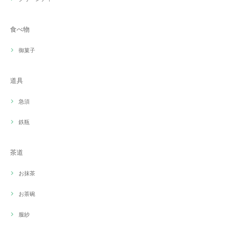
食べ物
御菓子
道具
急須
鉄瓶
茶道
お抹茶
お茶碗
服紗