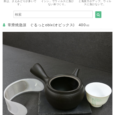
茶は、さえみどりが多いで
イシン」でウィルスに負け
と免疫力がアップ。ウィル
す。
ない体づくり。
スに負けないで。
常滑焼急須 ぐるっとobix(オビックス) 400㏄