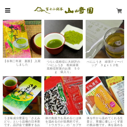
【令和二年産 新茶】 入荷
つらい花粉症に大好評の
べにふうき 緑茶ティーバ
しました
「べにふうき 粉末緑茶
ッグ ３ｇｘ１２包
花粉症対策のお茶 ５０
ｇ 袋入り」
うま味成分豊富な「さえみ
体の免疫力を高めるには体
体を中から温めてくれる生
どり」という品種の日本茶
を温めるのが効果的です。
姜と、胃腸に優しいくず湯
です。品評会で優勝するお
「トウガラシ」の「カプサ
の飲み物です。体を温める