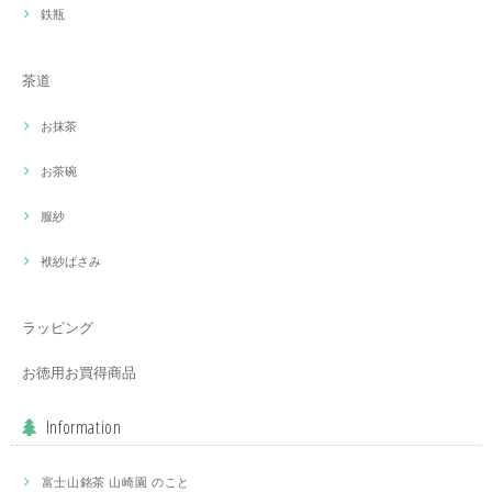
鉄瓶
茶道
お抹茶
お茶碗
服紗
袱紗ばさみ
ラッピング
お徳用お買得商品
Information
富士山銘茶 山崎園 のこと