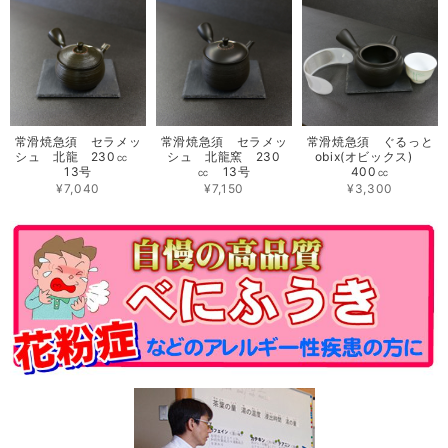
常滑焼急須 セラメッ
常滑焼急須 セラメッ
常滑焼急須 ぐるっと
シュ 北龍 230㏄
シュ 北龍窯 230
obix(オビックス)
13号
㏄ 13号
400㏄
¥7,040
¥7,150
¥3,300