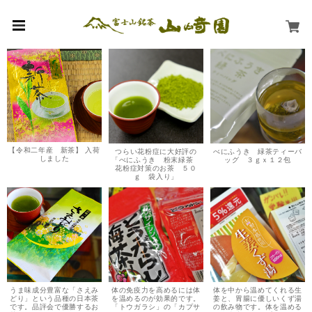
【令和二年産 新茶】 入荷
つらい花粉症に大好評の
べにふうき 緑茶ティーバ
しました
「べにふうき 粉末緑茶
ッグ ３ｇｘ１２包
花粉症対策のお茶 ５０
ｇ 袋入り」
うま味成分豊富な「さえみ
体の免疫力を高めるには体
体を中から温めてくれる生
どり」という品種の日本茶
を温めるのが効果的です。
姜と、胃腸に優しいくず湯
です。品評会で優勝するお
「トウガラシ」の「カプサ
の飲み物です。体を温める