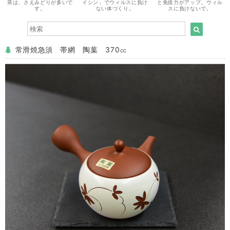
茶は、さえみどりが多いで
イシン」でウィルスに負け
と免疫力がアップ。ウィル
す。
ない体づくり。
スに負けないで。
常滑焼急須 帯網 陶葉 370㏄